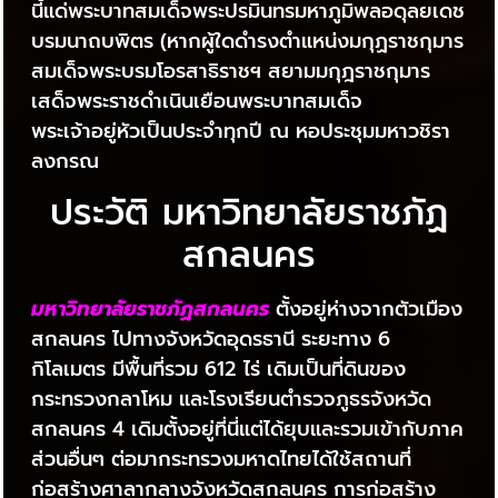
นี้แด่พระบาทสมเด็จพระปรมินทรมหาภูมิพลอดุลยเดช
บรมนาถบพิตร (หากผู้ใดดำรงตำแหน่งมกุฏราชกุมาร
สมเด็จพระบรมโอรสาธิราชฯ สยามมกุฎราชกุมาร
เสด็จพระราชดำเนินเยือนพระบาทสมเด็จ
พระเจ้าอยู่หัวเป็นประจำทุกปี ณ หอประชุมมหาวชิรา
ลงกรณ
ประวัติ มหาวิทยาลัยราชภัฏ
สกลนคร
มหาวิทยาลัยราชภัฏสกลนคร
ตั้งอยู่ห่างจากตัวเมือง
สกลนคร ไปทางจังหวัดอุดรธานี ระยะทาง 6
กิโลเมตร มีพื้นที่รวม 612 ไร่ เดิมเป็นที่ดินของ
กระทรวงกลาโหม และโรงเรียนตำรวจภูธรจังหวัด
สกลนคร 4 เดิมตั้งอยู่ที่นี่แต่ได้ยุบและรวมเข้ากับภาค
ส่วนอื่นๆ ต่อมากระทรวงมหาดไทยได้ใช้สถานที่
ก่อสร้างศาลากลางจังหวัดสกลนคร การก่อสร้าง